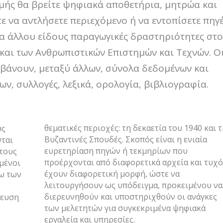
μής θα βρείτε ψηφιακά αποθετήρια, μητρώα και
 να αντλήσετε περιεχόμενο ή να εντοπίσετε πηγ
για άλλου είδους παραγωγικές δραστηριότητες στ
 και των Ανθρωπιστικών Επιστημών και Τεχνών. Ο
βάνουν, μεταξύ άλλων, σύνολα δεδομένων και
ν, συλλογές, λεξικά, ορολογία, βιβλιογραφία.
θεματικές περιοχές: τη δεκαετία του 1940 και τ
υς
Βυζαντινές Σπουδές. Σκοπός είναι η ενιαία
νται
ευρετηρίαση πηγών ή τεκμηρίων που
τους
προέρχονται από διαφορετικά αρχεία και τυχ
μένοι
έχουν διαφορετική μορφή, ώστε να
ω των
λειτουργήσουν ως υπόδειγμα, προκειμένου να
διερευνηθούν και υποστηριχθούν οι ανάγκες
ρευση
των μελετητών για συγκεκριμένα ψηφιακά
εργαλεία και υπηρεσίες.