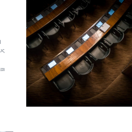
ή
υς
αι