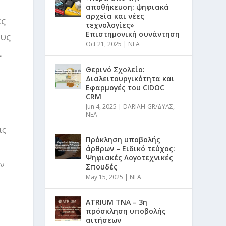
αποθήκευση: ψηφιακά
αρχεία και νέες
ές
τεχνολογίες»
Επιστημονική συνάντηση
ους
Oct 21, 2025
|
NEA
ι
Θερινό Σχολείο:
Διαλειτουργικότητα και
Εφαρμογές του CIDOC
CRM
Jun 4, 2025
|
DARIAH-GR/ΔΥΑΣ
,
NEA
ις
Πρόκληση υποβολής
άρθρων – Ειδικό τεύχος:
Ψηφιακές Λογοτεχνικές
όν
Σπουδές
May 15, 2025
|
NEA
ATRIUM TNA – 3η
πρόσκληση υποβολής
αιτήσεων